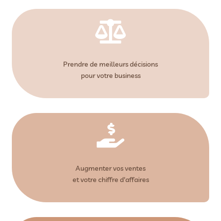

Prendre de meilleurs décisions
pour votre business

Augmenter vos ventes
et votre chiffre d'affaires