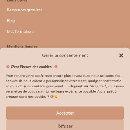
Liens utiles
Ressources gratuites
Blog
Mes formations
Mentions légales
Gérer le consentement
Mentions légales
Politique de confidentialité
C'est l'heure des cookies !
Pour rendre votre expérience encore plus savoureuse, nous utilisons des
CGV/CGU
cookies. Ils nous aident à personnaliser votre visite, analyser notre trafic
et vous offrir du contenu gourmand. En cliquant sur "Accepter", vous nous
permettez de vous servir la meilleure expérience possible. Alors, prêt à
Newsletter
croquer dans nos cookies ?
Accepter
Refuser