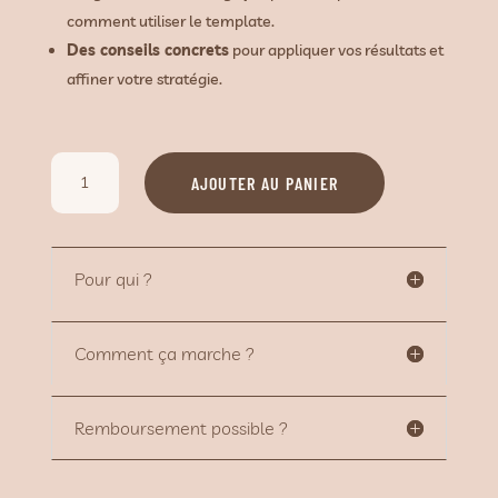
comment utiliser le template.
Des conseils concrets
pour appliquer vos résultats et
affiner votre stratégie.
quantité
AJOUTER AU PANIER
de
Étude
de
marché
Pour qui ?
[template
Notion]
Comment ça marche ?
Remboursement possible ?